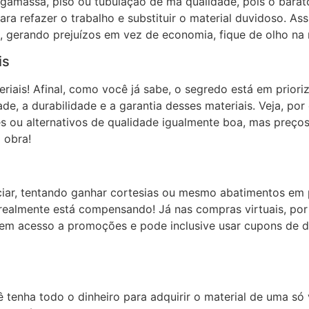
rgamassa, piso ou tubulação de má qualidade, pois o barat
a refazer o trabalho e substituir o material duvidoso. Ass
, gerando prejuízos em vez de economia, fique de olho na r
is
riais! Afinal, como você já sabe, o segredo está em prior
de, a durabilidade e a garantia desses materiais. Veja, por
s ou alternativos de qualidade igualmente boa, mas preços
 obra!
ciar, tentando ganhar cortesias ou mesmo abatimentos em 
 realmente está compensando! Já nas compras virtuais, por
m acesso a promoções e pode inclusive usar cupons de d
 tenha todo o dinheiro para adquirir o material de uma só